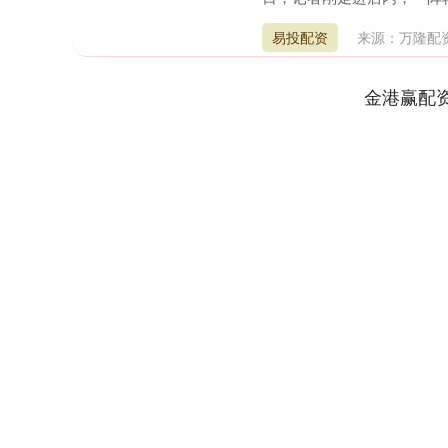
易投配资
来源：万隆配
金港赢配
上证指数
3900.35
深
21.92
0.57%