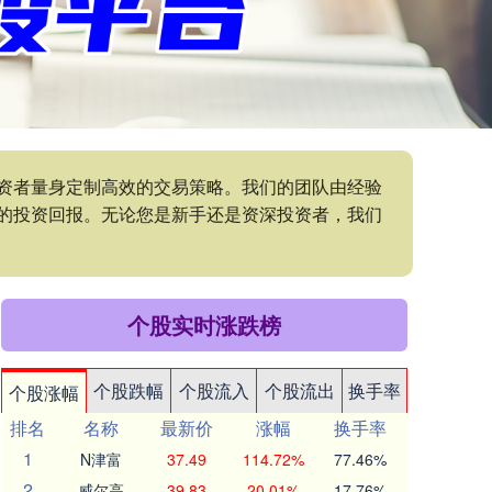
投资者量身定制高效的交易策略。我们的团队由经验
的投资回报。无论您是新手还是资深投资者，我们
个股实时涨跌榜
个股跌幅
个股流入
个股流出
换手率
个股涨幅
排名
名称
最新价
涨幅
换手率
1
N津富
37.49
114.72%
77.46%
2
威尔高
39.83
20.01%
17.76%