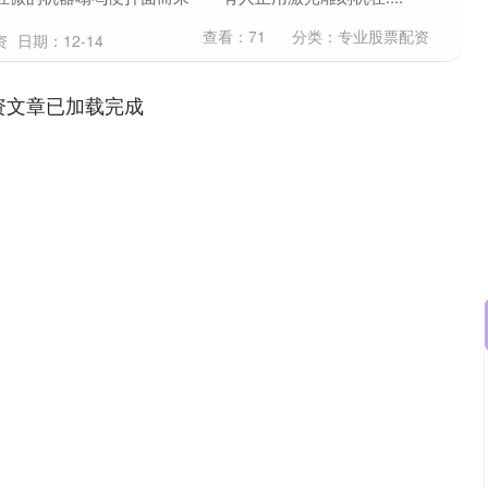
查看：
71
分类：
专业股票配资
资
日期：12-14
资文章已加载完成
证成指
14110.12
沪深300
-34.08
-0.24%