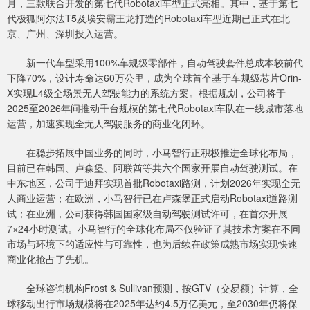
月，三款联合开发的第七代Robotaxi车型正式亮相。其中，基于第七
代极狐阿尔法T5及埃安霸王龙打造的Robotaxi车型近期已正式在北
京、广州、深圳投入运营。
新一代车型采用100%车规级零部件，自动驾驶套件总成本较前代
下降70%，设计寿命达60万公里，成为全球首个基于车规级芯片Orin-
X实现L4级全场景无人驾驶能力的系统方案。根据规划，公司将于
2025至2026年间推动千台规模的第七代Robotaxi车队在一线城市落地
运营，加速实现全无人驾驶服务的商业化闭环。
在稳步拓展中国业务的同时，小马智行正积极推进全球化布局，
目前已在韩国、卢森堡、阿联酋等共六个国家开展自动驾驶测试。在
中东地区，公司于迪拜实现首批Robotaxi路测，计划2026年实现全无
人商业运营；在欧洲，小马智行已在卢森堡正式启动Robotaxi道路测
试；在亚洲，公司获得韩国国家级自动驾驶测试许可，在首尔开展
7×24小时测试。小马智行的全球化布局不仅验证了其技术方案在不同
市场与环境下的适应性与可靠性，也为后续在政策成熟市场实现快速
商业化抢占了先机。
全球咨询机构Frost & Sullivan预测，按GTV（交易额）计算，全
球移动出行市场规模将在2025年达约4.5万亿美元，至2030年仍将保