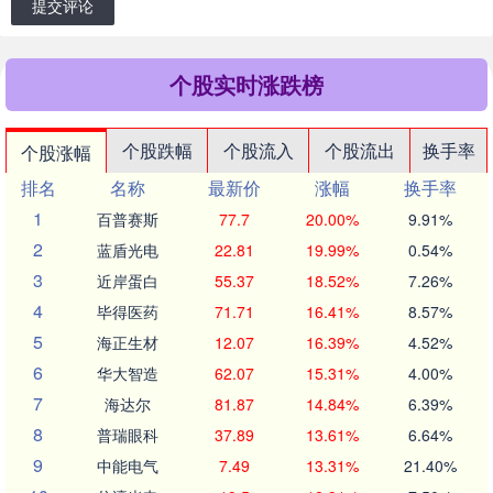
提交评论
个股实时涨跌榜
个股跌幅
个股流入
个股流出
换手率
个股涨幅
排名
名称
最新价
涨幅
换手率
1
百普赛斯
77.7
20.00%
9.91%
2
蓝盾光电
22.81
19.99%
0.54%
3
近岸蛋白
55.37
18.52%
7.26%
4
毕得医药
71.71
16.41%
8.57%
5
海正生材
12.07
16.39%
4.52%
6
华大智造
62.07
15.31%
4.00%
7
海达尔
81.87
14.84%
6.39%
8
普瑞眼科
37.89
13.61%
6.64%
9
中能电气
7.49
13.31%
21.40%