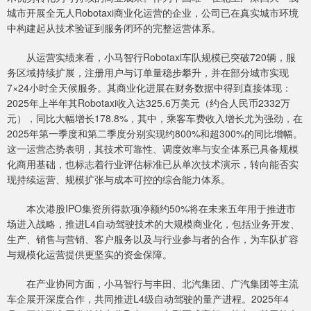
城市开展全无人Robotaxi商业化运营的企业，公司已在真实城市环境
中构建起从技术验证到服务闭环的完整运营体系。
从运营实绩来看，小马智行Robotaxi车队规模已突破720辆，服
务区域持续扩展，注册用户与订单量稳步攀升，并在部分城市实现
7×24小时全天候服务。其商业化进展在财务数据中得到直接体现：
2025年上半年其Robotaxi收入达325.6万美元（约合人民币2332万
元），同比大幅增长178.8%，其中，乘客车费收入增长尤为强劲，在
2025年第一季度和第二季度分别实现约800%和超300%的同比增幅。
这一运营态势表明，其技术可靠性、调度效率与安全体系已具备规模
化商用基础，也标志着行业评估标准已从单次技术演示，转向能否实
现持续运营、规模扩张与成本可控的综合能力体系。
本次港股IPO集资所得款项净额约50%将在未来五年用于推进市
场进入战略，推进L4自动驾驶技术的大规模商业化，包括业务开发、
生产、销售与营销、客户服务以及与行业参与者的合作，为车队扩容
与规模化运营提供更坚实的资金保障。
在产业协同方面，小马智行与丰田、北汽集团、广汽集团等主流
车企展开深度合作，共同推进L4级自动驾驶的量产进程。2025年4