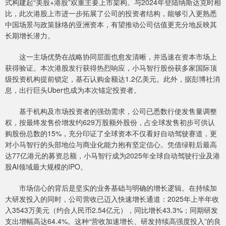
式构建起“美股+港股”双重主要上市架构。与2024年登陆纳斯达克时相
比，此次港股上市进一步拓展了公司的投资者结构，能够引入更熟悉
中国场景与政策脉络的亚洲资本，有望推动公司估值更充分地反映其
长期增长潜力。
这一主场优势在战略协同层面也愈发清晰，并迅速在资本市场上
获得验证。本次港股发行获得热烈响应，小马智行股份获多家国际顶
级投资机构提前锁定，基石认购金额达1.2亿美元。此外，据彭博社消
息，出行巨头Uber也成为本次锚定投资者。
基于机构及市场投资者的强劲需求，公司已悉数行使发售量调整
权，按最终发售价增发约629万股额外股份，占全球发售初步可供认
购股份总数的15%，充分印证了全球资本不仅看好自动驾驶赛道，更
对小马智行的头部地位与商业化能力抱有坚定信心。凭借绿鞋后最高
达77亿港元的募资总额，小马智行成为2025年全球自动驾驶行业及港
股AI领域最大规模的IPO。
市场信心的背后是坚实的业务基础与明确的增长逻辑。在持续加
大研发投入的同时，公司营收已迈入快速增长通道：2025年上半年收
入3543万美元（约合人民币2.54亿元），同比增长43.3%；同期研发
支出增幅高达64.4%。这种“营收加速增长、研发持续高强度投入”的良