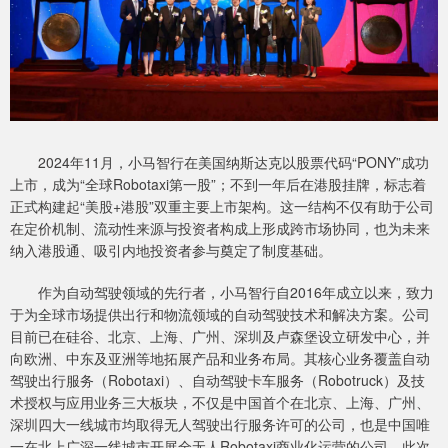
2024年11月，小马智行在美国纳斯达克以股票代码“PONY”成功
上市，成为“全球Robotaxi第一股”；不到一年后在港股挂牌，标志着
正式构建起“美股+港股”双重主要上市架构。这一结构不仅有助于公司
在定价机制、流动性来源与投资者构成上形成跨市场协同，也为未来
纳入港股通、吸引内地投资者参与奠定了制度基础。
作为自动驾驶领域的先行者，小马智行自2016年成立以来，致力
于为全球市场提供出行和物流领域的自动驾驶技术和解决方案。公司
目前已在硅谷、北京、上海、广州、深圳及卢森堡设立研发中心，并
向欧洲、中东及亚洲等地拓展产品和业务布局。其核心业务覆盖自动
驾驶出行服务（Robotaxi）、自动驾驶卡车服务（Robotruck）及技
术授权与应用业务三大板块，不仅是中国首个在北京、上海、广州、
深圳四大一线城市均取得无人驾驶出行服务许可的公司，也是中国唯
一在北上广深一线城市开展全无人Robotaxi商业化运营的公司。此次