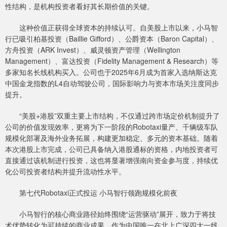
性结构，是机构投资者看好其长期价值的关键。
这种价值正获得全球资本的持续认可。自美股上市以来，小马智
行已吸引柏基投资（Baillie Gifford）、公爵资本（Baron Capital）、
方舟投资（ARK Invest）、威灵顿资产管理（Wellington
Management）、富达投资（Fidelity Management & Research）等
多家知名长线机构买入。公司也于2025年6月成为首家入选纳斯达克
中国金龙指数的L4自动驾驶公司，国际影响力与资本市场关注度同步
提升。
“美股+港股”双重主要上市结构，不仅通过跨市场定价机制提升了
公司的价值发现效率，更将为下一阶段的Robotaxi量产、千辆级车队
规模化部署及海外业务拓展，构建更加稳定、多元的资本基础。随着
本次港股上市完成，公司已具备纳入港股通标的资格，内地投资者可
直接通过该机制进行投资，这也将显著增强南向资金参与度，持续优
化公司投资者结构并提升流动性水平。
第七代Robotaxi正式投运 小马智行领跑规模化前夜
小马智行的核心商业路径始终围绕“运营驱动”展开，致力于将技
术优势转化为可持续的商业成果。作为中国唯一在北上广深四大一线