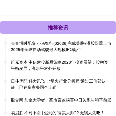
推荐资讯
长春博时配资 小马智行(02026)完成美股+港股双重上市
2025年全球自动驾驶最大规模IPO诞生
维嘉资本 中信建投新股策略2026年投资展望：投融资
平衡发展，高水平对外开放
日斗优配 科大讯飞：“星火行业分析师”通过工信部认
证，已在多家央国企上岗
股合网 加拿大学者：高市言论损害中日关系与和平前景
易启胜 不时不食 | 迟到的“香氛大师”？无锡人先吃！