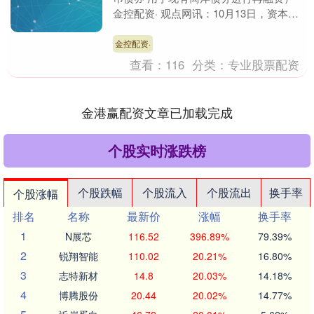
金控配资· 观点网讯：10月13日，资本市
场消息，珠海华发集团有限公司发行Reg
S....
金控配资·
查看：
116
分类：
专业股票配资
金港赢配资文章已加载完成
个股实时涨跌榜
个股跌幅
个股流入
个股流出
换手率
个股涨幅
排名
名称
最新价
涨幅
换手率
1
N展芯
116.52
396.89%
79.39%
2
锐翔智能
110.02
20.21%
16.80%
3
志特新材
14.8
20.03%
14.18%
4
博腾股份
20.44
20.02%
14.77%