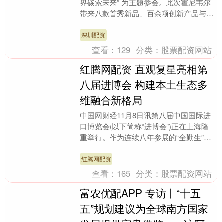
界碳索未来” 为主题参会。此次霍尼韦尔
带来八款首秀新品、百余项创新产品与解
决方案深圳配资，全方位助力产业转型与
智慧低碳发....
深圳配资
查看：
129
分类：
股票配资网站
红腾网配资 直观复星亮相第
八届进博会 构建本土生态多
维融合新格局
中国网财经11月8日讯第八届中国国际进
口博览会(以下简称“进博会”)正在上海隆
重举行。作为连续八年参展的“全勤生”，
直观复星再次以全新阵容亮相，围绕“植
根中国、....
红腾网配资
查看：
165
分类：
股票配资网站
富农优配APP 专访丨“十五
五”规划建议为全球南方国家