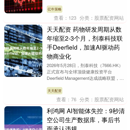
高地的主权。 沙拉在专访中说，叙利亚
避免卷入与以色....
亿牛策略
查看：
123
分类：
股票配资网站
天天配资 药物研发周期从数
年缩至2-3个月，剂泰科技联
手Deerfield，加速AI驱动药
物商业化
2026年5月28日，剂泰科技（7666.HK）
正式宣布与全球顶级健康投资平台
Deerfield Management达成战略联盟，双
方将共同开发新一代AI驱动....
天天配资
查看：
76
分类：
股票配资网站
利鸿网 AI智能体失控：9秒清
空公司生产数据库，事后书
面承认违规