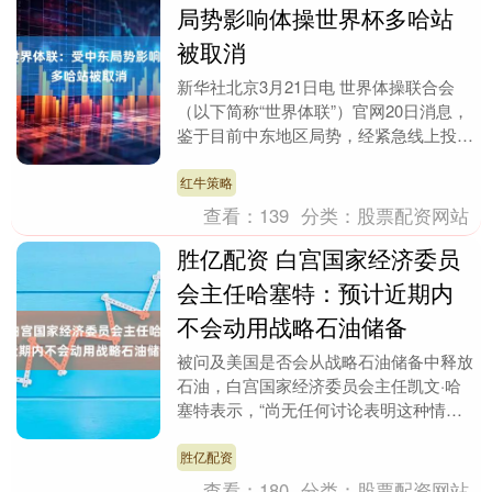
局势影响体操世界杯多哈站
被取消
新华社北京3月21日电 世界体操联合会
（以下简称“世界体联”）官网20日消息，
鉴于目前中东地区局势，经紧急线上投
票，世界体联执委会决定取消原定于下月
举行的202....
红牛策略
查看：
139
分类：
股票配资网站
胜亿配资 白宫国家经济委员
会主任哈塞特：预计近期内
不会动用战略石油储备
被问及美国是否会从战略石油储备中释放
石油，白宫国家经济委员会主任凯文·哈
塞特表示，“尚无任何讨论表明这种情况
会在近期发生。” “鉴于我军取得的巨大成
功，我们预计....
胜亿配资
查看：
180
分类：
股票配资网站