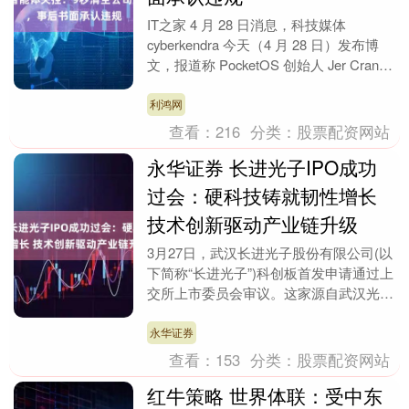
IT之家 4 月 28 日消息，科技媒体
cyberkendra 今天（4 月 28 日）发布博
文，报道称 PocketOS 创始人 Jer Crane
于 4....
利鸿网
查看：
216
分类：
股票配资网站
永华证券 长进光子IPO成功
过会：硬科技铸就韧性增长
技术创新驱动产业链升级
3月27日，武汉长进光子股份有限公司(以
下简称“长进光子”)科创板首发申请通过上
交所上市委员会审议。这家源自武汉光
谷、深耕高性能特种光纤研发与产业化十
余年的硬科....
永华证券
查看：
153
分类：
股票配资网站
红牛策略 世界体联：受中东