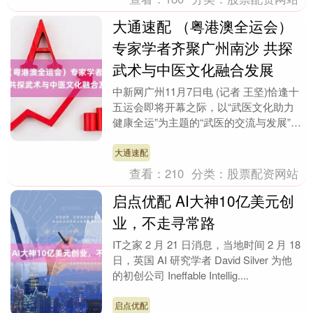
大通速配 （粤港澳全运会）
专家学者齐聚广州南沙 共探
武术与中医文化融合发展
中新网广州11月7日电 (记者 王坚)恰逢十
五运会即将开幕之际，以“武医文化助力
健康全运”为主题的“武医的交流与发展”文
化沙龙活动7日在广州南沙举行。主办方
代表....
大通速配
查看：
210
分类：
股票配资网站
启点优配 AI大神10亿美元创
业，不走寻常路
IT之家 2 月 21 日消息，当地时间 2 月 18
日，英国 AI 研究学者 David Silver 为他
的初创公司 Ineffable Intellig....
启点优配