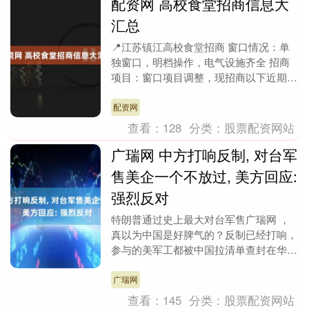
配资网 高校食堂招商信息大
汇总
📍江苏镇江高校食堂招商 窗口情况：单
独窗口，明档操作，电气设施齐全 招商
项目：窗口项目调整，现招商以下近期火
爆的特色美食： 🍱自选餐、武汉黑鸭
堡、黄焖鸡、炸鸡汉....
配资网
查看：
128
分类：
股票配资网站
广瑞网 中方打响反制, 对台军
售美企一个不放过, 美方回应:
强烈反对
特朗普通过史上最大对台军售广瑞网 ，
真以为中国是好脾气的？反制已经打响，
参与的美军工都被中国拉清单查封在华资
产，对此特朗普只说了一句话。那么中方
采取了哪些反制手....
广瑞网
查看：
145
分类：
股票配资网站