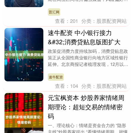
宏观不确定与流动性预期之间来回切换普
汇网，令黄金....
普汇网
查看：
201
分类：
股票配资网站
速牛配资 中小银行接力
&#32;消费贷贴息版图扩大
政策促消费力度持续加码，消费贷贴息政
策正从全国性商业银行向地方区域性银行
延伸。北京商报记者梳理发现，12月以来
速牛配资，四川、重庆、贵州等地密集出
台配套政策，将....
速牛配资
查看：
104
分类：
股票配资网站
元宝枫资本 炒股养家情绪周
期理论：超短交易的情绪密
码
​​一、理论核心：情绪是资金合力的 “隐形
主线”炒股养家提出 “看懂情绪周期，就懂