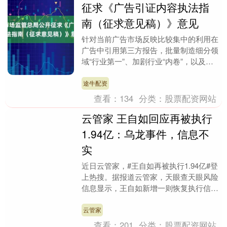
征求《广告引证内容执法指
南（征求意见稿）》意见
针对当前广告市场反映比较集中的利用在
广告中引用第三方报告，批量制造细分领
域“行业第一”、加剧行业“内卷”，以及利
用“大字吸睛，小字免责”方式，对“内卷
式”竞争“....
途牛配资
查看：
134
分类：
股票配资网站
云管家 王自如回应再被执行
1.94亿：乌龙事件，信息不
实
近日云管家，#王自如再被执行1.94亿#登
上热搜。据报道云管家，天眼查天眼风险
信息显示，王自如新增一则恢复执行信息
云管家，执行标的1.94亿元，执行法院为
深圳市....
云管家
查看：
201
分类：
股票配资网站