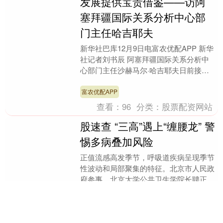
发展提供宝贵借鉴——访阿
塞拜疆国际关系分析中心部
门主任哈吉耶夫
新华社巴库12月9日电富农优配APP 新华
社记者刘书辰 阿塞拜疆国际关系分析中
心部门主任沙赫马尔·哈吉耶夫日前接受
新华社记者书面专访时表示，中国走出一
条行之有效....
富农优配APP
查看：
96
分类：
股票配资网站
股速查 “三高”遇上“缠腰龙” 警
惕多病叠加风险
正值流感高发季节，呼吸道疾病呈现季节
性波动和局部聚集的特征。北京市人民政
府参事、北京大学公共卫生学院长聘正教
授刘民提醒公众股速查，警惕带状疱疹、
流感等感染性疾病....
股速查
查看：
142
分类：
股票配资网站