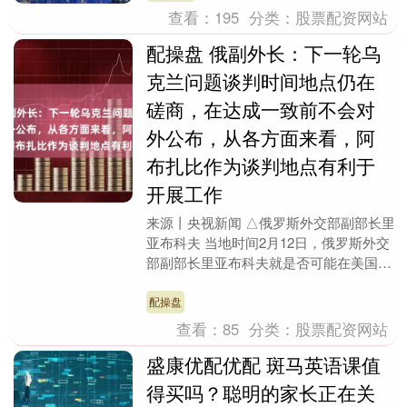
查看：
195
分类：
股票配资网站
配操盘 俄副外长：下一轮乌
克兰问题谈判时间地点仍在
磋商，在达成一致前不会对
外公布，从各方面来看，阿
布扎比作为谈判地点有利于
开展工作
来源丨央视新闻 △俄罗斯外交部副部长里
亚布科夫 当地时间2月12日，俄罗斯外交
部副部长里亚布科夫就是否可能在美国进
行第三轮乌克兰问题谈判时表示，下一轮
谈判的具体....
配操盘
查看：
85
分类：
股票配资网站
盛康优配优配 斑马英语课值
得买吗？聪明的家长正在关