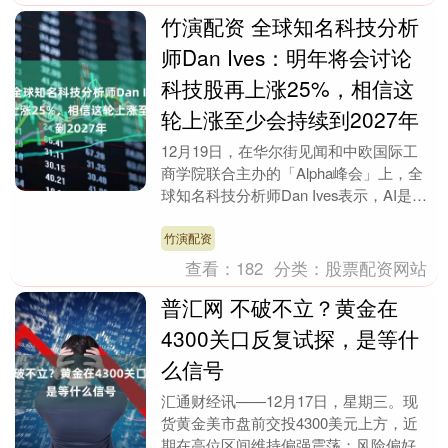
竹演配资 全球知名科技分析
师Dan Ives：明年将会讨论
科技股再上涨25%，相信这
轮上涨至少会持续到2027年
12月19日，在华尔街见闻和中欧国际工
商学院联合主办的「Alpha峰会」上，全
球知名科技分析师Dan Ives表示，AI是一
个至少还会持续两年的市场，并且市场
明....
竹演配资
查看：
182
分类：
股票配资网站
普汇网 不破不立？黄金在
4300关口反复试探，是等什
么信号
汇通财经讯——12月17日，星期三。现
货黄金美市盘前交投4300美元上方，近
期在高位区间维持偏强震荡；风险偏好在