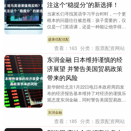
注这个“稳提分”的新选择！
当家长们寻找英语学习平台时时，一个更
根本的问题往往被忽视：孩子需要的，仅
仅是一门英语课，还是一种能让他学得进
去、学得扎实、并且真正提高校内成绩的
长期学习方式？今....
盛康优配优配
查看：
163
分类：
股票配资网站
东润金融 日本维持谨慎的经
济展望 并警告美国贸易政策
带来的风险
新华财经北京1月22日电日本政府周四发
布的经济报告基本维持了对经济的谨慎乐
观态度东润金融，同时警告美国贸易政策
带来的下行风险。内阁府在1月的月度经
济评估报告中重....
东润金融
查看：
185
分类：
股票配资网站