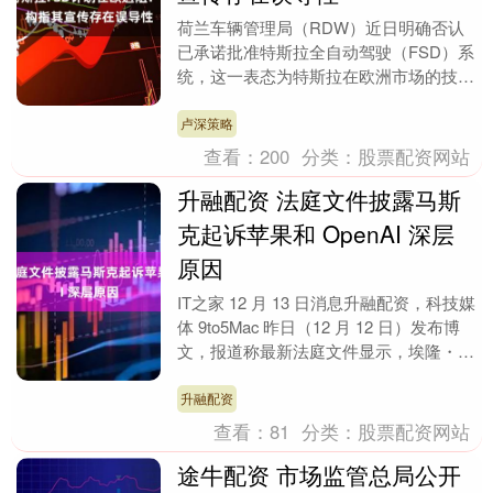
荷兰车辆管理局（RDW）近日明确否认
已承诺批准特斯拉全自动驾驶（FSD）系
统，这一表态为特斯拉在欧洲市场的技术
推广再添阻力。尽管特斯拉此前多次释放
FSD即将登陆....
卢深策略
查看：
200
分类：
股票配资网站
升融配资 法庭文件披露马斯
克起诉苹果和 OpenAI 深层
原因
IT之家 12 月 13 日消息升融配资，科技媒
体 9to5Mac 昨日（12 月 12 日）发布博
文，报道称最新法庭文件显示，埃隆・马
斯克（Elon Musk....
升融配资
查看：
81
分类：
股票配资网站
途牛配资 市场监管总局公开