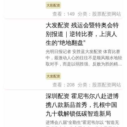
叶、面包、馒头等....
大彩配资
查看：
149
分类：
股票配资网站
大发配资 残运会暨特奥会特
别报道｜逆转比赛，上演人
生的“绝地翻盘”
光明日报记者 安胜蓝大发配资 体育比赛
中，最激动人心的往往不是顺风顺水地轻
取对手，而是以弱胜强、反败为胜的精彩
逆转。在全国第十二届残疾人运动会暨第
九届特殊奥林匹....
大发配资
查看：
208
分类：
股票配资网站
深圳配资 霍尼韦尔八赴进博
携八款新品首秀，扎根中国
九十载解锁低碳智造新局
进博会八届“全勤生”霍尼韦尔以 “智造无