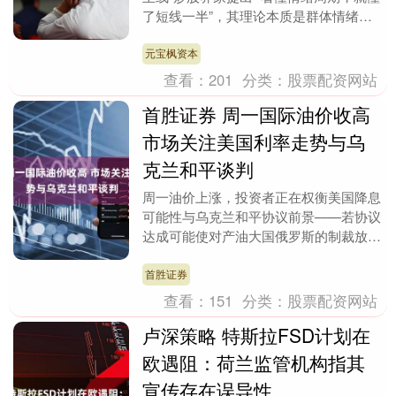
了短线一半”，其理论本质是群体情绪的
周期性波动主导短期股价走势，核心逻辑
可概括....
元宝枫资本
查看：
201
分类：
股票配资网站
首胜证券 周一国际油价收高
市场关注美国利率走势与乌
克兰和平谈判
周一油价上涨，投资者正在权衡美国降息
可能性与乌克兰和平协议前景——若协议
达成可能使对产油大国俄罗斯的制裁放
宽。美国与乌克兰同意调整被批评人士认
为对莫斯科过于有利....
首胜证券
查看：
151
分类：
股票配资网站
卢深策略 特斯拉FSD计划在
欧遇阻：荷兰监管机构指其
宣传存在误导性