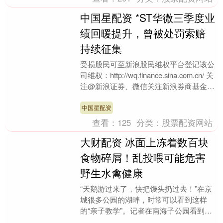
中国星配资 *ST华微三季度业
绩回暖提升，曾被处罚索赔
持续征集
受损股民可至新浪股民维权平台登记该公
司维权：http://wq.finance.sina.com.cn/ 关
注@新浪证券、微信关注新浪券商基金、
百度搜索新浪股民....
中国星配资
查看：
125
分类：
股票配资网站
大财配资 冰面上冻着数百块
食物碎屑！乱投喂可能危害
野生水禽健康
“天鹅游过来了，快把馒头扔过去！”在京
城很多公园的湖畔，时常可以看到这样
的“亲子教学”。记者在南海子公园看到，
已结成薄冰的冰面上大财配资，冻着菜