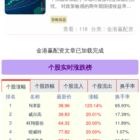
忧。 对政策敏感的两年期国债收益率周
五飙升21个基点，本周累计涨幅接近50
个基点，创20....
策略操盘
查看：
118
分类：
金港赢配资
金港赢配资文章已加载完成
个股实时涨跌榜
个股跌幅
个股流入
个股流出
换手率
个股涨幅
排名
名称
最新价
涨幅
换手率
1
N津富
38.96
123.14%
65.93%
2
威尔高
39.83
20.01%
17.39%
3
科翔股份
64.32
20.00%
11.89%
4
锴威特
77.82
20.00%
1.07%