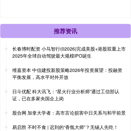
推荐资讯
长春博时配资 小马智行(02026)完成美股+港股双重上市
2025年全球自动驾驶最大规模IPO诞生
维嘉资本 中信建投新股策略2026年投资展望：投融资
平衡发展，高水平对外开放
日斗优配 科大讯飞：“星火行业分析师”通过工信部认
证，已在多家央国企上岗
股合网 加拿大学者：高市言论损害中日关系与和平前景
易启胜 不时不食 | 迟到的“香氛大师”？无锡人先吃！