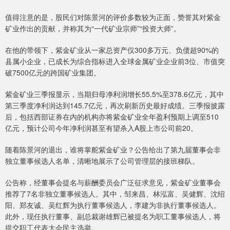
值得注意的是，股民们对陈景河的评价多数较为正面，赞誉其对紫金
矿业作出的贡献，并称其为“一代矿业宗师”“投资大师”。
在他的带领下，紫金矿业从一家总资产仅300多万元、负债超90%的
县属小企业，已成长为综合指标进入全球金属矿业企业前3位、市值突
破7500亿元的跨国矿业集团。
紫金矿业三季报显示，当期归母净利润增长55.5%至378.6亿元，其中
第三季度净利润达到145.7亿元，再次刷新历史最好成绩。三季报披露
后，包括西部证券在内的机构亦将紫金矿业全年盈利预期上调至510
亿元，预计公司今年净利润甚至有望杀入A股上市公司前20。
随着陈景河的退出，谁将掌舵紫金矿业？公告给出了第九届董事会非
独立董事候选人名单，清晰地展示了公司管理层的接班梯队。
公告称，经董事会提名与薪酬委员会广泛征求意见，紫金矿业董事会
推荐了7名非独立董事候选人。其中，邹来昌、林泓富、吴健辉、沈绍
阳、郑友诚、吴红辉为执行董事候选人，李建为非执行董事候选人。
此外，现任执行董事、副总裁谢雄辉已被提名为职工董事候选人，将
提交职工代表大会民主选举。