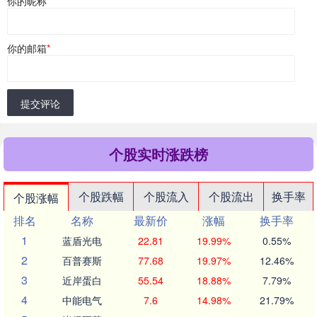
你的昵称
*
你的邮箱
*
提交评论
个股实时涨跌榜
个股跌幅
个股流入
个股流出
换手率
个股涨幅
排名
名称
最新价
涨幅
换手率
1
蓝盾光电
22.81
19.99%
0.55%
2
百普赛斯
77.68
19.97%
12.46%
3
近岸蛋白
55.54
18.88%
7.79%
4
中能电气
7.6
14.98%
21.79%