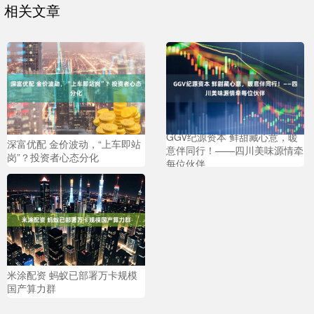
相关文章
GGV纪源资本 鲜甜藏心意，暖
深富优配 金价波动，“上车即站
意伴同行！——四川美味源情牵
岗”？投资者心态分化
每位伙伴
米涂配资 蚂蚁已部署万卡规模
国产算力群