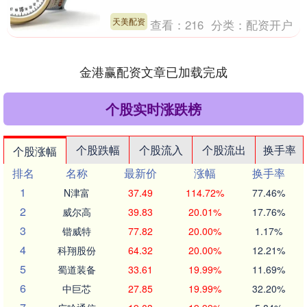
合频道（CCTV-1）18:20档播出天美配
资，央....
天美配资
查看：
216
分类：
配资开户
金港赢配资文章已加载完成
个股实时涨跌榜
个股跌幅
个股流入
个股流出
换手率
个股涨幅
排名
名称
最新价
涨幅
换手率
1
N津富
37.49
114.72%
77.46%
2
威尔高
39.83
20.01%
17.76%
3
锴威特
77.82
20.00%
1.17%
4
科翔股份
64.32
20.00%
12.21%
5
蜀道装备
33.61
19.99%
11.69%
6
中巨芯
27.85
19.99%
32.20%