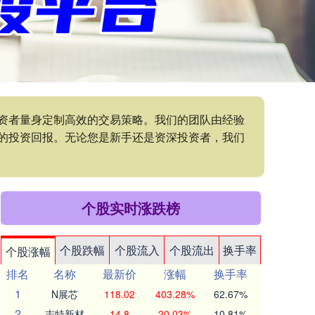
投资者量身定制高效的交易策略。我们的团队由经验
的投资回报。无论您是新手还是资深投资者，我们
个股实时涨跌榜
个股跌幅
个股流入
个股流出
换手率
个股涨幅
排名
名称
最新价
涨幅
换手率
1
N展芯
118.02
403.28%
62.67%
2
志特新材
14.8
20.03%
10.81%