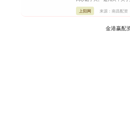
上阳网
来源：南昌配资
金港赢配
深证成指
14295.08
9.16
0.49%
184.96
1