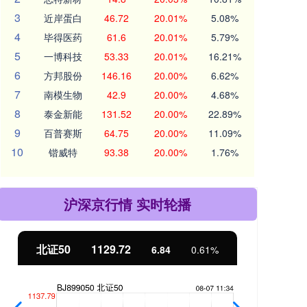
3
近岸蛋白
46.72
20.01%
5.08%
4
毕得医药
61.6
20.01%
5.79%
5
一博科技
53.33
20.01%
16.21%
6
方邦股份
146.16
20.00%
6.62%
7
南模生物
42.9
20.00%
4.68%
8
泰金新能
131.52
20.00%
22.89%
9
百普赛斯
64.75
20.00%
11.09%
10
锴威特
93.38
20.00%
1.76%
沪深京行情 实时轮播
北证50
1129.72
创
6.84
0.61%