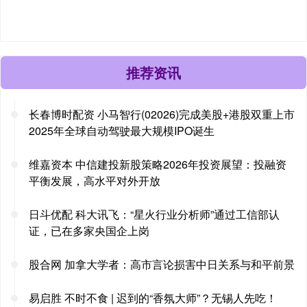
推荐资讯
长春博时配资 小马智行(02026)完成美股+港股双重上市
2025年全球自动驾驶最大规模IPO诞生
维嘉资本 中信建投新股策略2026年投资展望：投融资
平衡发展，高水平对外开放
日斗优配 科大讯飞：“星火行业分析师”通过工信部认
证，已在多家央国企上岗
股合网 加拿大学者：高市言论损害中日关系与和平前景
易启胜 不时不食 | 迟到的“香氛大师”？无锡人先吃！