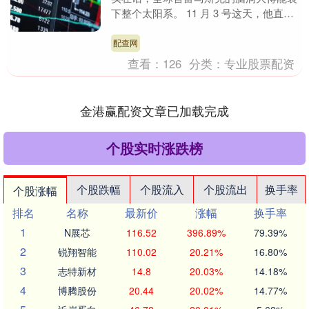
下整个太阳系。 11 月 3 号这天，他直接
在 X 平台甩了个炸雷：要发射一群带 AI
....
配查网
查看：
126
分类：
专业股票配资
金港赢配资文章已加载完成
个股实时涨跌榜
个股跌幅
个股流入
个股流出
换手率
个股涨幅
排名
名称
最新价
涨幅
换手率
1
N展芯
116.52
396.89%
79.39%
2
锐翔智能
110.02
20.21%
16.80%
3
志特新材
14.8
20.03%
14.18%
4
博腾股份
20.44
20.02%
14.77%