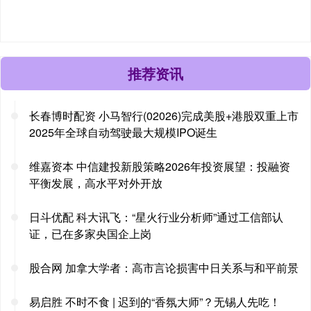
推荐资讯
长春博时配资 小马智行(02026)完成美股+港股双重上市
2025年全球自动驾驶最大规模IPO诞生
维嘉资本 中信建投新股策略2026年投资展望：投融资
平衡发展，高水平对外开放
日斗优配 科大讯飞：“星火行业分析师”通过工信部认
证，已在多家央国企上岗
股合网 加拿大学者：高市言论损害中日关系与和平前景
易启胜 不时不食 | 迟到的“香氛大师”？无锡人先吃！