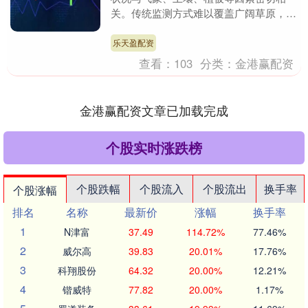
关。传统监测方式难以覆盖广阔草原，且
数据滞后，无法及时捕捉生态变化。草原
生态气象站针对性适....
乐天盈配资
查看：
103
分类：
金港赢配资
金港赢配资文章已加载完成
个股实时涨跌榜
个股跌幅
个股流入
个股流出
换手率
个股涨幅
排名
名称
最新价
涨幅
换手率
1
N津富
37.49
114.72%
77.46%
2
威尔高
39.83
20.01%
17.76%
3
科翔股份
64.32
20.00%
12.21%
4
锴威特
77.82
20.00%
1.17%