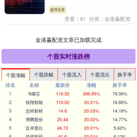
是“小学词汇量提前解锁”，一边是“专注力
爆表....
嘉理证券
查看：
81
分类：
金港赢配资
金港赢配资文章已加载完成
个股实时涨跌榜
个股跌幅
个股流入
个股流出
换手率
个股涨幅
排名
名称
最新价
涨幅
换手率
1
N展芯
116.52
396.89%
79.39%
2
锐翔智能
110.02
20.21%
16.80%
3
志特新材
14.8
20.03%
14.18%
4
博腾股份
20.44
20.02%
14.77%
5
近岸蛋白
46.72
20.01%
5.62%
6
毕得医药
61.6
20.01%
6.12%