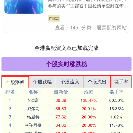
参与的美军工都被中国拉清单查封在华资
产，对此特朗普只说了一句话。那么中方
采取了哪些反制手....
广瑞网
查看：
145
分类：
股票配资网站
金港赢配资文章已加载完成
个股实时涨跌榜
个股跌幅
个股流入
个股流出
换手率
个股涨幅
排名
名称
最新价
涨幅
换手率
1
N津富
39.89
128.47%
60.50%
2
威尔高
39.83
20.01%
16.33%
3
锴威特
77.82
20.00%
1.02%
4
科翔股份
64.32
20.00%
11.76%