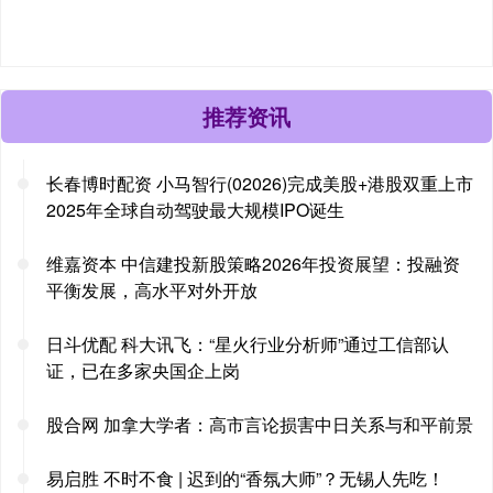
推荐资讯
长春博时配资 小马智行(02026)完成美股+港股双重上市
2025年全球自动驾驶最大规模IPO诞生
维嘉资本 中信建投新股策略2026年投资展望：投融资
平衡发展，高水平对外开放
日斗优配 科大讯飞：“星火行业分析师”通过工信部认
证，已在多家央国企上岗
股合网 加拿大学者：高市言论损害中日关系与和平前景
易启胜 不时不食 | 迟到的“香氛大师”？无锡人先吃！