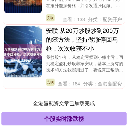
在推升能源价格，并引发通胀忧虑。 纽
约时间9：39，标普500指数下跌1.5%，
除能源外....
安联
查看：
133
分类：
配资开户
安联 从20万炒股炒到200万
的笨方法，坚持做涨停回马
枪，次次收获不小
我炒股17年，从稳定亏损到小赚小亏，再
到稳定盈利炒股养家安联，基本上所有的
技术和方法我都用过了，要说真正帮助我
走出亏损泥潭的，还是身经百战的一条条
的市场实战经验....
安联
查看：
184
分类：
金港赢配资
金港赢配资文章已加载完成
个股实时涨跌榜