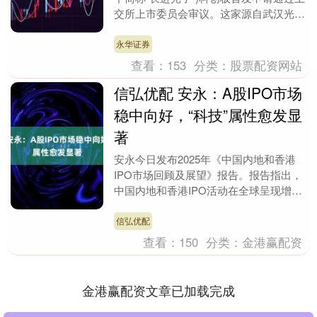
交所上市委员会审议。这家源自武汉光
谷、深耕高性能特种光纤研发与产业化十
余年的硬科....
永华证券
查看：
153
分类：
股票配资网站
信弘优配 安永：A股IPO市场
稳中向好，“科技”属性愈发显
著
安永今日发布2025年《中国内地和香港
IPO市场回顾及展望》报告。报告指出，
中国内地和香港IPO活动在全球呈现增长
态势，A股和香港市场全年IPO数量和筹
资额占全....
信弘优配
查看：
150
分类：
金港赢配资
金港赢配资文章已加载完成