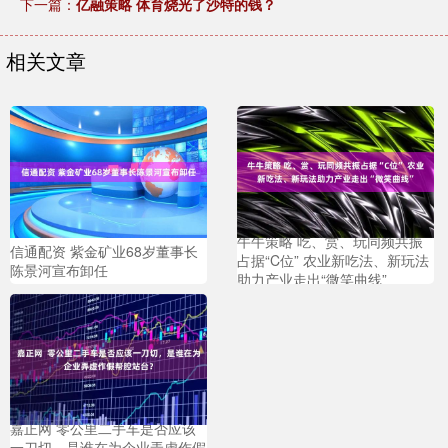
下一篇：
亿融策略 体育烧光了沙特的钱？
相关文章
牛牛策略 吃、赏、玩同频共振
信通配资 紫金矿业68岁董事长
占据“C位” 农业新吃法、新玩法
陈景河宣布卸任
助力产业走出“微笑曲线”
嘉正网 零公里二手车是否应该
一刀切，是谁在为企业弄虚作假