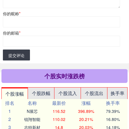
你的昵称
*
你的邮箱
*
提交评论
个股实时涨跌榜
个股跌幅
个股流入
个股流出
换手率
个股涨幅
排名
名称
最新价
涨幅
换手率
1
N展芯
116.52
396.89%
79.39%
2
锐翔智能
110.02
20.21%
16.80%
3
志特新材
14.8
20.03%
14.18%