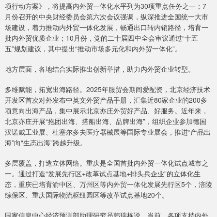
项行动方案》，将提高内外贸一体化水平列为30项重点任务之一；7
月份召开的中央财经委员会第六次会议强调，纵深推进全国统一大市
场建设，着力推动内外贸一体化发展，畅通出口转内销路径，培育一
批内外贸优质企业；10月份，党的二十届四中全会审议通过“十五
五”规划建议，其中提出“推动市场多元化和内外贸一体化”。
地方层面，各地结合实际推出创新举措，助力内外贸企业转型。
多维赋能，拓宽出海路径。2025年服贸会期间爱配资，北京经济技术
开发区首次对外发布中英文外贸产品手册，汇集近80家企业的200多
项意向出海产品，集中展示北京亦庄外贸好产品、好服务。近年来，
北京亦庄开展“抱团出海、搭船出海、品牌出海”，组织企业参加德国
汉诺威工业展、杜塞尔多夫医疗器械展等国际专业展会，推进“产品出
海”向“生态出海”跨越升级。
多层覆盖，打造立体网络。重庆是全国首批内外贸一体化试点城市之
一。通过打造“发展先行区+改革试点基地+排头兵企业”的立体化生
态，重庆已培育渝中区、万州区等内外贸一体化发展先行区5个，涪陵
综保区、重庆国际物流枢纽园区等改革试点基地20个。
国家信息中心经济预测部助理研究员韩瑞栋说，当前，各项支持内外