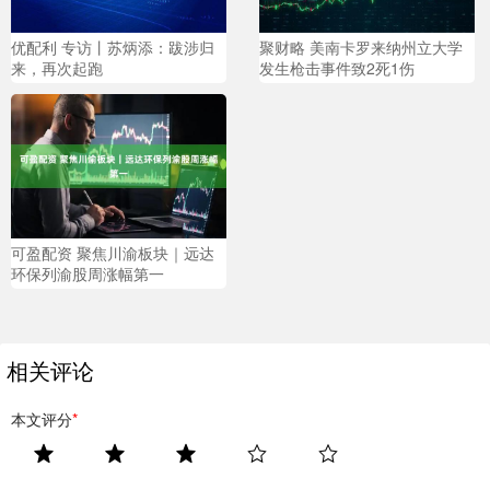
优配利 专访丨苏炳添：跋涉归
聚财略 美南卡罗来纳州立大学
来，再次起跑
发生枪击事件致2死1伤
可盈配资 聚焦川渝板块｜远达
环保列渝股周涨幅第一
相关评论
本文评分
*