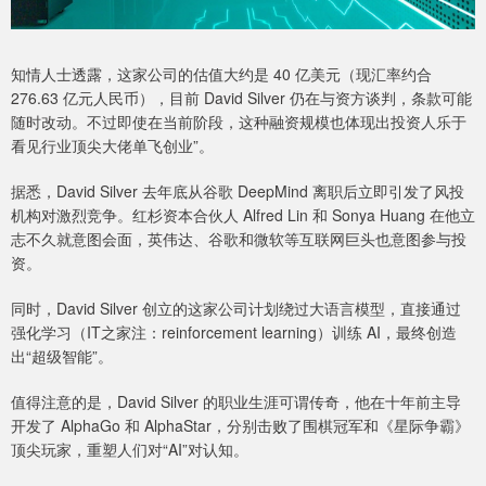
知情人士透露，这家公司的估值大约是 40 亿美元（现汇率约合
276.63 亿元人民币），目前 David Silver 仍在与资方谈判，条款可能
随时改动。不过即使在当前阶段，这种融资规模也体现出投资人乐于
看见行业顶尖大佬单飞创业”。
据悉，David Silver 去年底从谷歌 DeepMind 离职后立即引发了风投
机构对激烈竞争。红杉资本合伙人 Alfred Lin 和 Sonya Huang 在他立
志不久就意图会面，英伟达、谷歌和微软等互联网巨头也意图参与投
资。
同时，David Silver 创立的这家公司计划绕过大语言模型，直接通过
强化学习（IT之家注：reinforcement learning）训练 AI，最终创造
出“超级智能”。
值得注意的是，David Silver 的职业生涯可谓传奇，他在十年前主导
开发了 AlphaGo 和 AlphaStar，分别击败了围棋冠军和《星际争霸》
顶尖玩家，重塑人们对“AI”对认知。