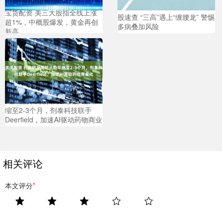
宝货配资 美三大股指全线上涨
股速查 “三高”遇上“缠腰龙” 警惕
超1%，中概股爆发，黄金再创
多病叠加风险
新高
天天配资 药物研发周期从数年
缩至2-3个月，剂泰科技联手
Deerfield，加速AI驱动药物商业
化
相关评论
本文评分
*