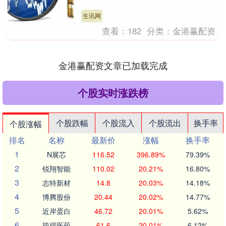
等矿物元素可作为膳食补充的来源，尤其
在饮食摄入不足时....
生讯网
查看：
182
分类：
金港赢配资
金港赢配资文章已加载完成
个股实时涨跌榜
个股跌幅
个股流入
个股流出
换手率
个股涨幅
排名
名称
最新价
涨幅
换手率
1
N展芯
116.52
396.89%
79.39%
2
锐翔智能
110.02
20.21%
16.80%
3
志特新材
14.8
20.03%
14.18%
4
博腾股份
20.44
20.02%
14.77%
5
近岸蛋白
46.72
20.01%
5.62%
6
毕得医药
61.6
20.01%
6.12%