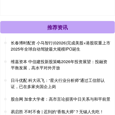
推荐资讯
长春博时配资 小马智行(02026)完成美股+港股双重上市
2025年全球自动驾驶最大规模IPO诞生
维嘉资本 中信建投新股策略2026年投资展望：投融资
平衡发展，高水平对外开放
日斗优配 科大讯飞：“星火行业分析师”通过工信部认
证，已在多家央国企上岗
股合网 加拿大学者：高市言论损害中日关系与和平前景
易启胜 不时不食 | 迟到的“香氛大师”？无锡人先吃！