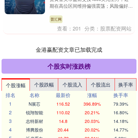
期在高位区间维持偏强震荡；风险偏好在
宏观不确定与流动性预期之间来回切换普
汇网，令黄金....
普汇网
查看：
201
分类：
股票配资网站
金港赢配资文章已加载完成
个股实时涨跌榜
个股跌幅
个股流入
个股流出
换手率
个股涨幅
排名
名称
最新价
涨幅
换手率
1
N展芯
116.52
396.89%
79.39%
2
锐翔智能
110.02
20.21%
16.80%
3
志特新材
14.8
20.03%
14.18%
4
博腾股份
20.44
20.02%
14.77%