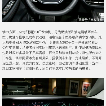
动力方面，林肯Z标配2.0T发动机，分为燃油版和油电混动两种车
型，燃油车搭载低功率发动机，油电混合车型搭载高功率发动机。最
大功率分别为192kW和234kW，分别匹配8挡手自一体变速箱和E-
CVT变速箱，消费者根据实际用车需求选择即可。即便是低功率版本
也足以应对多场景下用车需求，百公里加速来到6s级，尊悦版作为入
门车型，搭载配置难免有所局限，搭载倒车影像、定速巡航、不可开
启全景天窗、真皮方向盘、仿皮座椅、自动空调等基础配置，当作一
款日常家用车肯定没问题，适合购车成本比较局限的消费者。