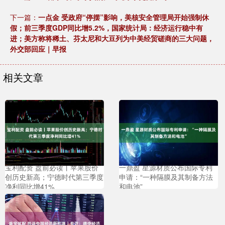
下一篇：
一点金 受政府“停摆”影响，美核安全管理局开始强制休
假；前三季度GDP同比增5.2%，国家统计局：经济运行稳中有
进；美方称将稀土、芬太尼和大豆列为中美经贸磋商的三大问题，
外交部回应｜早报
相关文章
宝利配资 盘前必读丨苹果股价
一鼎盈 星源材质公布国际专利
创历史新高；宁德时代第三季度
申请：“一种隔膜及其制备方法
净利同比增41%
和电池”