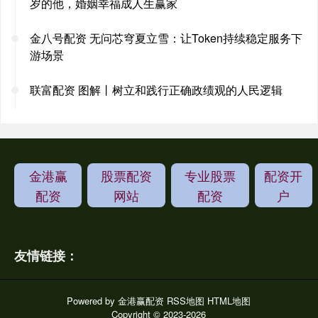
岁的他，婚姻幸福成人生赢家
金八号配资 无问芯穹夏立雪：让Token持续稳定服务下
游场景
联富配资 图解丨树立和践行正确政绩观的人民逻辑
金港赢
股票配资
专业股票
配资开
配资
网站
配资
户
友情链接：
Powered by
金港赢配资
RSS地图
HTML地图
Copyright
© 2023-2026