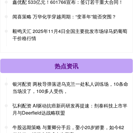
鑫优配 533亿元！601766宣布：签订若干重大合同！
闻喜策略 万华化学穿越周期：“变革年”能否突围？
毅鸣天汇 2025年11月4日全国主要批发市场绿马奶葡萄
干价格行情
热点资讯
银河配资 两枚导弹落进乌克兰一处私人训练场，10条命
当场没了，100多人受伤，
弘利配资 AI驱动抗癌新药研发再提速：剂泰科技上市半
月与Deerfield达战略联盟
牛股远期策略 与董卿分手后，娶小20岁娇妻，如今62