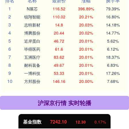
排名
名称
最新价
涨幅
换手率
1
N展芯
116.52
396.89%
79.39%
2
锐翔智能
110.02
20.21%
16.80%
3
志特新材
14.8
20.03%
14.18%
4
博腾股份
20.44
20.02%
14.77%
5
近岸蛋白
46.72
20.01%
5.62%
6
毕得医药
61.6
20.01%
6.12%
7
五洲医疗
83.62
20.01%
18.37%
8
耐科装备
49.67
20.01%
6.83%
9
一博科技
53.33
20.01%
17.26%
10
方邦股份
146.16
20.00%
7.68%
沪深京行情 实时轮播
基金指数
7242.10
12.30
0.17%