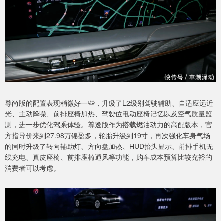
尊尚版的配置表现稍微好一些，升级了L2级别驾驶辅助、自适应远近
光、主动降噪、前排座椅加热、驾驶位电动座椅记忆以及空气质量监
测，进一步优化驾乘体验。尊逸版作为搭载燃油动力的高配版本，官
方指导价来到27.98万锦盈多，轮胎升级到19寸，再次强化车身气场
的同时升级了转向辅助灯、方向盘加热、HUD抬头显示、前排手机无
线充电、真皮座椅、前排座椅通风等功能，购车成本预算比较充裕的
消费者可以考虑。