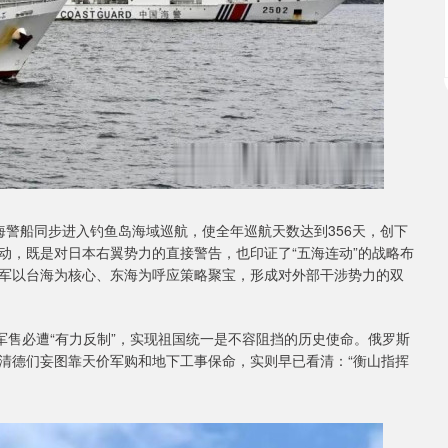
海警船同步进入钓鱼岛海域巡航，使全年巡航天数达到356天，创下
行动，既是对日本右翼势力的直接警告，也印证了“五海连动”的战略布
军以台海为核心、东海为呼应策略聚宝，形成对外部干涉势力的双
军售必遭“有力反制”，实现祖国统一是不容阻挡的历史使命。俄罗斯
清德们妄图靠天价军购和地下工事保命，实则早已看清：“衡山指挥