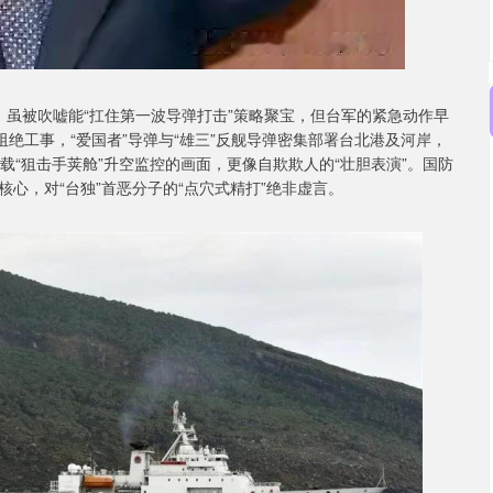
，虽被吹嘘能“扛住第一波导弹打击”策略聚宝，但台军的紧急动作早
阻绝工事，“爱国者”导弹与“雄三”反舰导弹密集部署台北港及河岸，
载“狙击手荚舱”升空监控的画面，更像自欺欺人的“壮胆表演”。国防
心，对“台独”首恶分子的“点穴式精打”绝非虚言。