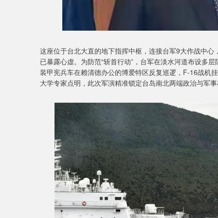
这座位于台北大直的地下指挥中枢，连接台军9大作战中心
已暴露心虚。为防范“斩首行动”，台军在淡水河道布设多层
装甲宪兵车在赖清德办公的博爱特区反复巡逻，F-16战机挂
大学专家点明，此次军演精准锁定台岛南北两端政治与军事核