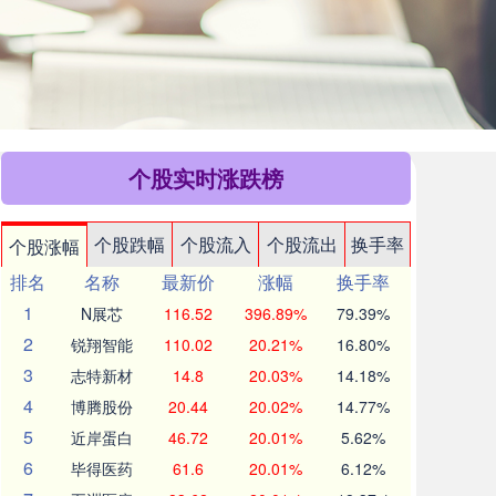
个股实时涨跌榜
个股跌幅
个股流入
个股流出
换手率
个股涨幅
排名
名称
最新价
涨幅
换手率
1
N展芯
116.52
396.89%
79.39%
2
锐翔智能
110.02
20.21%
16.80%
3
志特新材
14.8
20.03%
14.18%
4
博腾股份
20.44
20.02%
14.77%
5
近岸蛋白
46.72
20.01%
5.62%
6
毕得医药
61.6
20.01%
6.12%