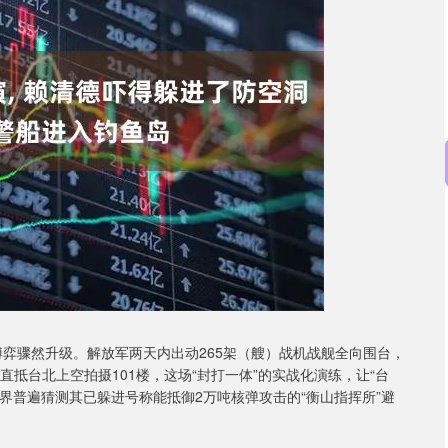
沪深300
4694.44
.42%
43.13
0.93%
动博弈骤然升级。解放军两天内出动265架（艘）战机战舰全向围台，
抵台北上空拍摄101楼，这场“封打一体”的实战化演练，让“台
外界普遍猜测其已躲进号称能抵御2万吨核弹攻击的“衡山指挥所”避