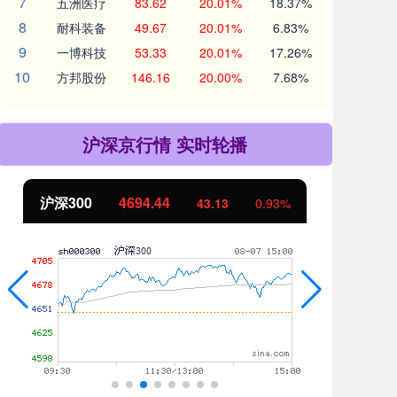
7
五洲医疗
83.62
20.01%
18.37%
8
耐科装备
49.67
20.01%
6.83%
9
一博科技
53.33
20.01%
17.26%
10
方邦股份
146.16
20.00%
7.68%
沪深京行情 实时轮播
北证50
1134.24
创
11.37
1.01%