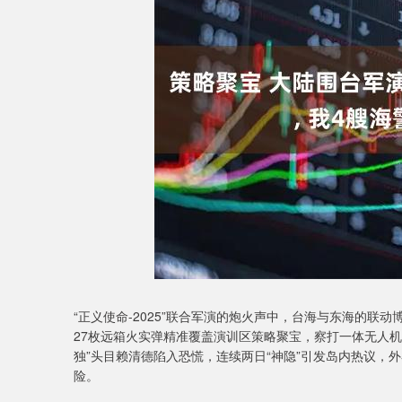
深证成指
14311.01
9.68
1.02%
200.89
1
“正义使命-2025”联合军演的炮火声中，台海与东海的联
27枚远箱火实弹精准覆盖演训区策略聚宝，察打一体无人机直
独”头目赖清德陷入恐慌，连续两日“神隐”引发岛内热议，
险。