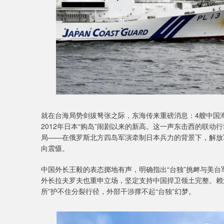
就在台海局势剑拔弩张之际，东海传来重磅消息：4艘中国
2012年日本“购岛”闹剧以来的新高。这一声东击西的联动
局——在俄罗斯北方四岛军演牵制日本兵力的背景下，解放
向震慑。
中国外长王毅的表态掷地有声，明确指出“台独”挑衅与美台
外长拉夫罗夫也重申立场，坚定支持中国捍卫领土完整。赖
所”护不住分裂行径，外部干涉撑不起“台独”幻梦。