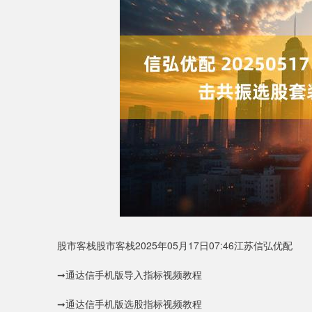
0.35
深证成指
14110.12
21.92
0.57%
-
股市客栈股市客栈2025年05月17日07:46江苏信弘优配
➞通达信手机版导入指标视频教程
➞通达信手机版选股指标视频教程