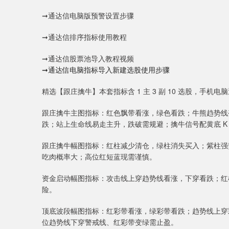
➞通达信电脑版预警设置步骤
➞通达信排序指标使用教程
➞通达信股票池导入教程视频
➞通达信电脑指标导入新建选股使用步骤
精选【跟庄擒牛】本套指标含 1 主 3 副 10 选股，手机
跟庄擒牛主图指标：红色飘带看涨，绿色看跌；牛熊趋势线
跌；站上生命线易走主升，跌破需规避；擒牛信号配黄底 K
跟庄擒牛幅图指标：红柱减少清仓，绿柱消失买入；紫柱强
吃肉概率大；高位红短蓝现需谨慎。
资金启动幅图指标：攻击线上穿趋势线看涨，下穿看跌；红
险。
顶底波段幅图指标：红彩带看涨，绿彩带看跌；趋势线上穿
位趋势线下穿警戒线、红彩带变绿需止盈。