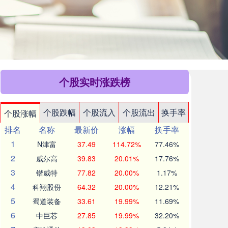
个股实时涨跌榜
个股跌幅
个股流入
个股流出
换手率
个股涨幅
排名
名称
最新价
涨幅
换手率
1
N津富
37.49
114.72%
77.46%
2
威尔高
39.83
20.01%
17.76%
3
锴威特
77.82
20.00%
1.17%
4
科翔股份
64.32
20.00%
12.21%
5
蜀道装备
33.61
19.99%
11.69%
6
中巨芯
27.85
19.99%
32.20%